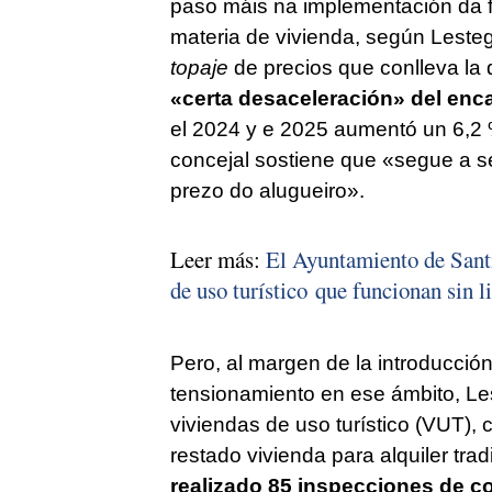
paso máis na implementación da fo
materia de vivienda, según Lestegás
topaje
de precios que conlleva la
«
certa desaceleración
» del enc
el 2024 y e 2025 aumentó un 6,2 
concejal sostiene que «
segue a se
prezo do alugueiro
».
Leer más:
El Ayuntamiento de Santi
de uso turístico que funcionan sin l
Pero, al margen de la introducción
tensionamiento en ese ámbito, Les
viviendas de uso turístico (VUT),
restado vivienda para alquiler tra
realizado 85 inspecciones de c