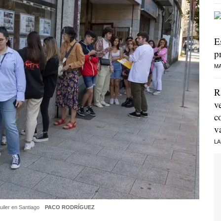
E
p
MA
R
v
c
v
LA
uiler en Santiago
PACO RODRÍGUEZ