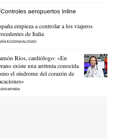
spaña empieza a controlar a los viajeros
rocedentes de Italia
RÍA EUGENIA ALONSO
amón Ríos, cardiólogo: «En
erano existe una arritmia conocida
omo el síndrome del corazón de
acaciones»
URA MIYARA