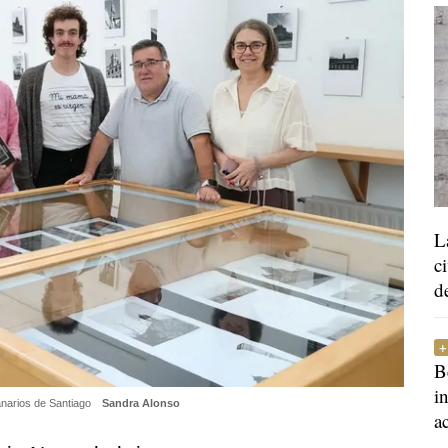
L
c
d
B
i
anarios de Santiago
Sandra Alonso
a