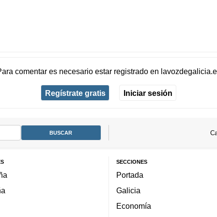
Para comentar es necesario
estar registrado
en
lavozdegalicia.
Regístrate gratis
Iniciar sesión
Ca
ES
SECCIONES
ña
Portada
ña
Galicia
Economía