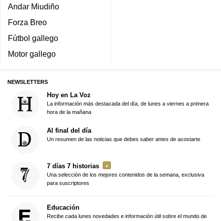
Andar Miudiño
Forza Breo
Fútbol gallego
Motor gallego
NEWSLETTERS
Hoy en La Voz
La información más destacada del día, de lunes a viernes a primera
hora de la mañana
Al final del día
Un resumen de las noticias que debes saber antes de acostarte
7 días 7 historias
Una selección de los mejores contenidos de la semana, exclusiva
para suscriptores
Educación
Recibe cada lunes novedades e información útil sobre el mundo de