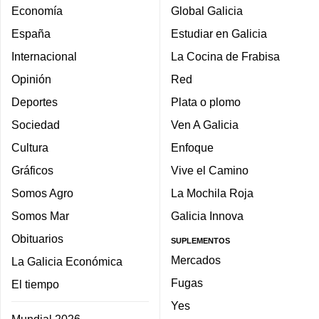
Economía
Global Galicia
España
Estudiar en Galicia
Internacional
La Cocina de Frabisa
Opinión
Red
Deportes
Plata o plomo
Sociedad
Ven A Galicia
Cultura
Enfoque
Gráficos
Vive el Camino
Somos Agro
La Mochila Roja
Somos Mar
Galicia Innova
Obituarios
SUPLEMENTOS
Mercados
La Galicia Económica
Fugas
El tiempo
Yes