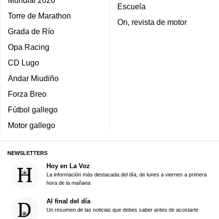
Mundial 2026
Escuela
Torre de Marathon
On, revista de motor
Grada de Río
Opa Racing
CD Lugo
Andar Miudiño
Forza Breo
Fútbol gallego
Motor gallego
NEWSLETTERS
Hoy en La Voz
La información más destacada del día, de lunes a viernes a primera
hora de la mañana
Al final del día
Un resumen de las noticias que debes saber antes de acostarte