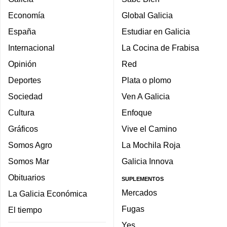
Economía
Global Galicia
España
Estudiar en Galicia
Internacional
La Cocina de Frabisa
Opinión
Red
Deportes
Plata o plomo
Sociedad
Ven A Galicia
Cultura
Enfoque
Gráficos
Vive el Camino
Somos Agro
La Mochila Roja
Somos Mar
Galicia Innova
Obituarios
SUPLEMENTOS
Mercados
La Galicia Económica
Fugas
El tiempo
Yes