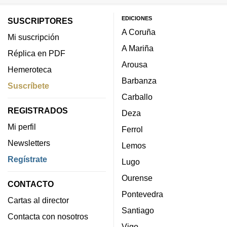
EDICIONES
SUSCRIPTORES
A Coruña
Mi suscripción
A Mariña
Réplica en PDF
Arousa
Hemeroteca
Barbanza
Suscríbete
Carballo
REGISTRADOS
Deza
Mi perfil
Ferrol
Newsletters
Lemos
Regístrate
Lugo
Ourense
CONTACTO
Pontevedra
Cartas al director
Santiago
Contacta con nosotros
Vigo