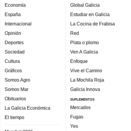
Economía
Global Galicia
España
Estudiar en Galicia
Internacional
La Cocina de Frabisa
Opinión
Red
Deportes
Plata o plomo
Sociedad
Ven A Galicia
Cultura
Enfoque
Gráficos
Vive el Camino
Somos Agro
La Mochila Roja
Somos Mar
Galicia Innova
Obituarios
SUPLEMENTOS
Mercados
La Galicia Económica
Fugas
El tiempo
Yes