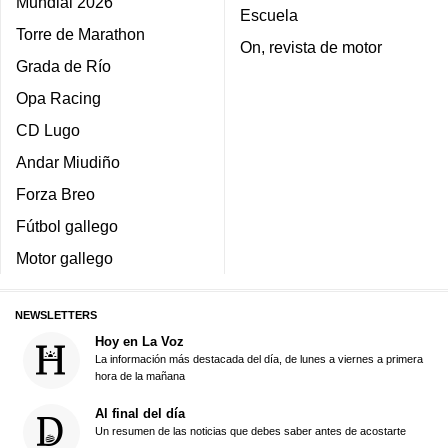
Mundial 2026
Escuela
Torre de Marathon
On, revista de motor
Grada de Río
Opa Racing
CD Lugo
Andar Miudiño
Forza Breo
Fútbol gallego
Motor gallego
NEWSLETTERS
Hoy en La Voz
La información más destacada del día, de lunes a viernes a primera
hora de la mañana
Al final del día
Un resumen de las noticias que debes saber antes de acostarte