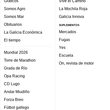
Gráficos
Vive el Camino
Somos Agro
La Mochila Roja
Somos Mar
Galicia Innova
Obituarios
SUPLEMENTOS
Mercados
La Galicia Económica
Fugas
El tiempo
Yes
Mundial 2026
Escuela
Torre de Marathon
On, revista de motor
Grada de Río
Opa Racing
CD Lugo
Andar Miudiño
Forza Breo
Fútbol gallego