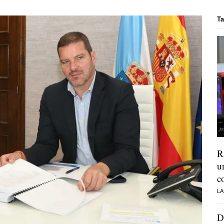
Ta
R
u
c
LA
D