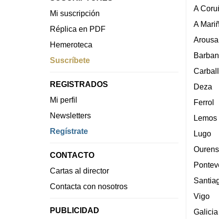
A Coru
Mi suscripción
A Mari
Réplica en PDF
Arousa
Hemeroteca
Barban
Suscríbete
Carbal
REGISTRADOS
Deza
Mi perfil
Ferrol
Newsletters
Lemos
Regístrate
Lugo
Ourens
CONTACTO
Pontev
Cartas al director
Santia
Contacta con nosotros
Vigo
PUBLICIDAD
Galicia