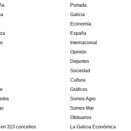
ña
Portada
ña
Galicia
Economía
za
España
lo
Internacional
Opinión
Deportes
Sociedad
Cultura
e
Gráficos
edra
Somos Agro
go
Somos Mar
Obituarios
 en 313 concellos
La Galicia Económica