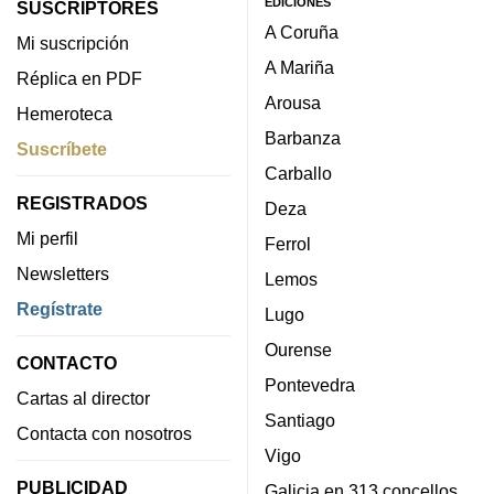
EDICIONES
SUSCRIPTORES
A Coruña
Mi suscripción
A Mariña
Réplica en PDF
Arousa
Hemeroteca
Barbanza
Suscríbete
Carballo
REGISTRADOS
Deza
Mi perfil
Ferrol
Newsletters
Lemos
Regístrate
Lugo
Ourense
CONTACTO
Pontevedra
Cartas al director
Santiago
Contacta con nosotros
Vigo
PUBLICIDAD
Galicia en 313 concellos