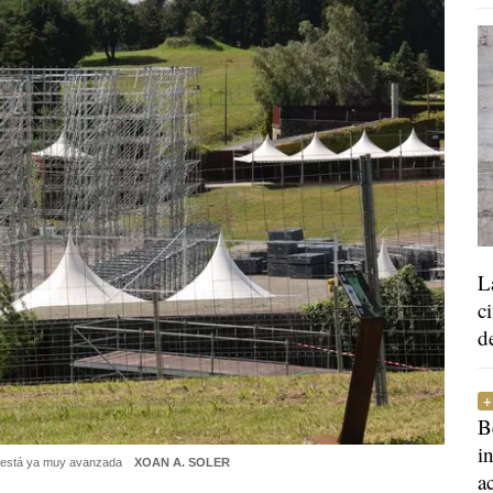
L
c
d
B
i
ño está ya muy avanzada
XOAN A. SOLER
a