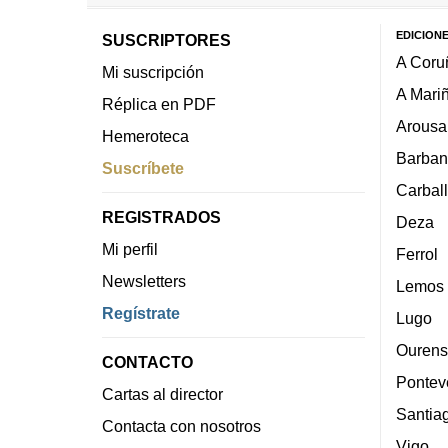
EDICION
SUSCRIPTORES
A Coru
Mi suscripción
A Mari
Réplica en PDF
Arousa
Hemeroteca
Barban
Suscríbete
Carbal
REGISTRADOS
Deza
Mi perfil
Ferrol
Newsletters
Lemos
Regístrate
Lugo
Ourens
CONTACTO
Pontev
Cartas al director
Santia
Contacta con nosotros
Vigo