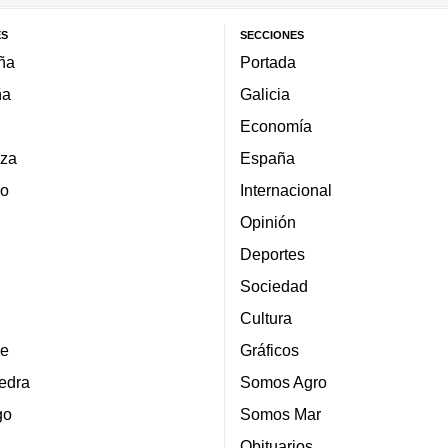
ES
SECCIONES
ña
Portada
ña
Galicia
Economía
za
España
lo
Internacional
Opinión
Deportes
Sociedad
Cultura
e
Gráficos
edra
Somos Agro
go
Somos Mar
Obituarios