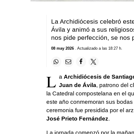
La Archidiócesis celebró est
Ávila y animó a sus religioso
nos pide perfección, se nos 
08 may 2026
. Actualizado a las 18:27 h.
L
a
Archidiócesis de Santiag
Juan de Ávila
, patrono del c
la Catedral compostelana en el q
este año conmemoran sus bodas de
ceremonia fue presidida por el a
José Prieto Fernández
.
La jornada comenzó por la mañan