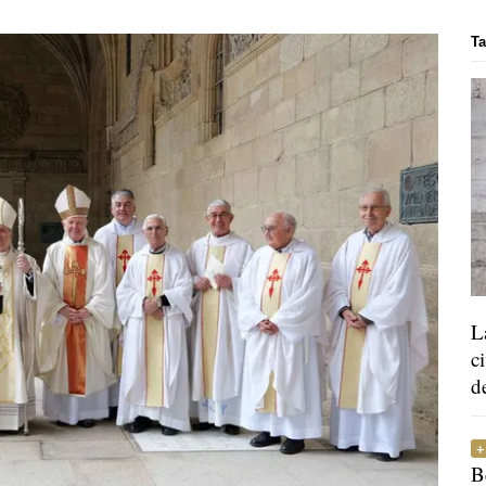
Ta
L
c
d
B