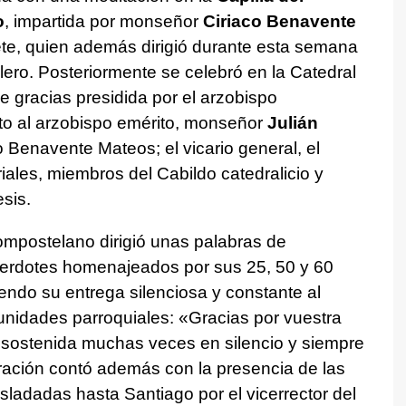
o
, impartida por monseñor
Ciriaco Benavente
ete, quien además dirigió durante esta semana
 clero. Posteriormente se celebró en la Catedral
 gracias presidida por el arzobispo
to al arzobispo emérito, monseñor
Julián
o Benavente Mateos; el vicario general, el
toriales, miembros del Cabildo catedralicio y
sis.
compostelano dirigió unas palabras de
cerdotes homenajeados por sus 25, 50 y 60
endo su entrega silenciosa y constante al
munidades parroquiales: «Gracias por vuestra
, sostenida muchas veces en silencio y siempre
bración contó además con la presencia de las
asladadas hasta Santiago por el vicerrector del