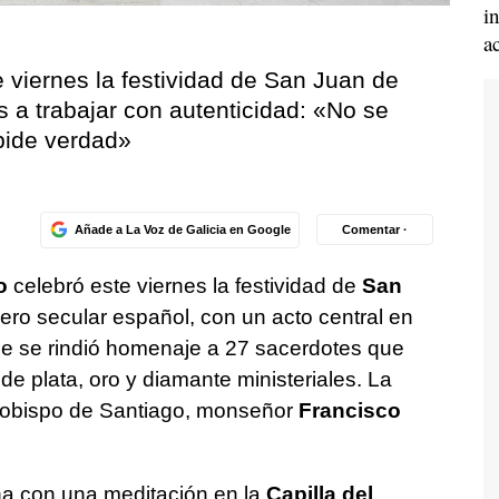
i
a
e viernes la festividad de San Juan de
s a trabajar con autenticidad: «No se
pide verdad»
Añade a La Voz de Galicia en Google
Comentar ·
o
celebró este viernes la festividad de
San
lero secular español, con un acto central en
ue se rindió homenaje a 27 sacerdotes que
 plata, oro y diamante ministeriales. La
rzobispo de Santiago, monseñor
Francisco
a con una meditación en la
Capilla del