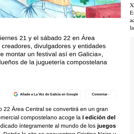
X
E
a
l
 viernes 21 y el sábado 22 en Área
s, creadores, divulgadores y entidades
e montar un festival así en Galicia
»,
 dueños de la juguetería compostelana
Añade a La Voz de Galicia en Google
Comentar ·
o 22 Área Central se convertirá en un gran
comercial compostelano acoge la
I edición del
edicado íntegramente al mundo de los
juegos