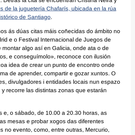
s
. Detrás la cita se encuentran Cristina Neira y
s de la juguetería Chafarís, ubicada en la rúa
istórico de Santiago
.
os ás dúas citas máis coñecidas do ámbito no
rid e o Festival Internacional de Juegos de
 montar algo así en Galicia, onde ata o de
os, e conseguímolo
», reconoce con ilusión
oa idea de crear un punto de encontro onde
a de aprender, compartir e gozar xuntos. O
ores, divulgadores i entidades locais nun espazo
 y recorre las distintas zonas que estarán
s e, o sábado, de 10.00 a 20.30 horas, as
as mesas e probar xogos das diferentes
tes no evento, como, entre outras, Mercurio,