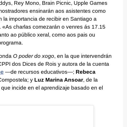
eddys, Rey Mono, Brain Picnic, Upple Games
mostradores ensinarán aos asistentes como
 la importancia de recibir en Santiago a
. «
As charlas comezarán o venres ás 17.15
anto ao público xeral, como aos pais ou
 programa.
donda
O poder do xogo
, en la que intervendrán
CPPI dos Dices de Rois y autora de la cuenta
be
—de recursos educativos—;
Rebeca
Compostela; y
Luz Marina Ansoar
, de la
, que incide en el aprendizaje basado en el