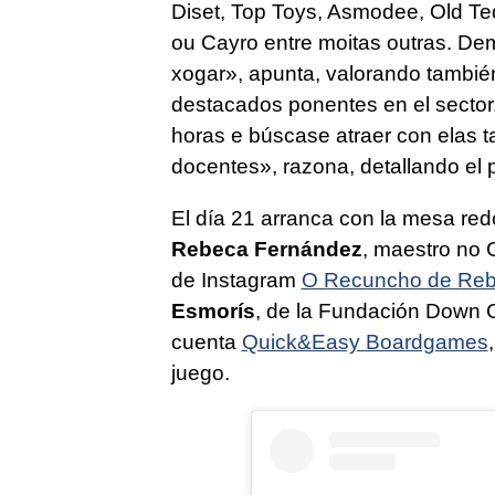
Diset, Top Toys, Asmodee, Old T
ou Cayro entre moitas outras. De
xogar
», apunta, valorando también
destacados ponentes en el sector
horas e búscase atraer con elas t
docentes
», razona, detallando el
El día 21 arranca con la mesa re
Rebeca Fernández
, maestro no 
de Instagram
O Recuncho de Re
Esmorís
, de la Fundación Down 
cuenta
Quick&Easy Boardgames
juego.