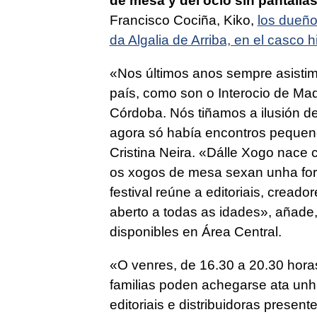
de mesa y del ocio sin pantalla
Francisco Cociña, Kiko,
los dueño
da Algalia de Arriba, en el casco h
«
Nos últimos anos sempre asistim
país, como son o Interocio de Mad
Córdoba. Nós tiñamos a ilusión de
agora só había encontros pequen
Cristina Neira. «
Dálle Xogo nace c
os xogos de mesa sexan unha form
festival reúne a editoriais, cread
aberto a todas as idades
», añade,
disponibles en Área Central.
«
O venres, de 16.30 a 20.30 hora
familias poden achegarse ata unh
editoriais e distribuidoras presen