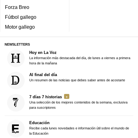
Forza Breo
Fútbol gallego
Motor gallego
NEWSLETTERS
Hoy en La Voz
La información más destacada del día, de lunes a viernes a primera
hora de la mañana
Al final del día
Un resumen de las noticias que debes saber antes de acostarte
7 días 7 historias
Una selección de los mejores contenidos de la semana, exclusiva
para suscriptores
Educación
Recibe cada lunes novedades e información útil sobre el mundo de
la Educación