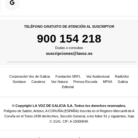
TELÉFONO GRATUITO DE ATENCIÓN AL SUSCRIPTOR
900 154 218
Dudas o consultas
suscripciones@lavoz.es
Corporación Voz de Galicia
Fundación SRFL
Voz Audiovisual
RadioVoz
Sondaxe
Canalvoz
Voz Natura
Prensa-Escuela
MPXA
Galicia
Editorial
© Copyright LA VOZ DE GALICIA S.A. Todos los derechos reservados.
Polígono de Sabón, Arteixo, A CORUÑA (ESPAÑA) Inscrita en el Registro Mercantil de A
Coruña en el Tomo 2438 del Archivo, Sección General, a los folios 91 y siguientes, hoja
C-2141. CIF: A-15000649.