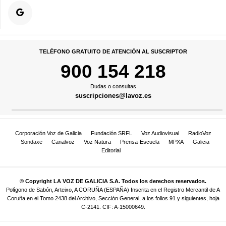
TELÉFONO GRATUITO DE ATENCIÓN AL SUSCRIPTOR
900 154 218
Dudas o consultas
suscripciones@lavoz.es
Corporación Voz de Galicia
Fundación SRFL
Voz Audiovisual
RadioVoz
Sondaxe
Canalvoz
Voz Natura
Prensa-Escuela
MPXA
Galicia
Editorial
© Copyright LA VOZ DE GALICIA S.A. Todos los derechos reservados.
Polígono de Sabón, Arteixo, A CORUÑA (ESPAÑA) Inscrita en el Registro Mercantil de A
Coruña en el Tomo 2438 del Archivo, Sección General, a los folios 91 y siguientes, hoja
C-2141. CIF: A-15000649.