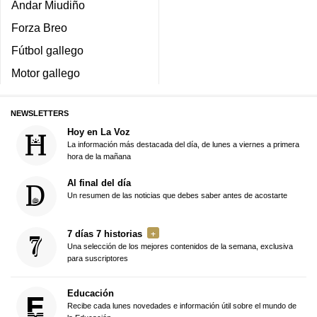
Andar Miudiño
Forza Breo
Fútbol gallego
Motor gallego
NEWSLETTERS
Hoy en La Voz
La información más destacada del día, de lunes a viernes a primera
hora de la mañana
Al final del día
Un resumen de las noticias que debes saber antes de acostarte
7 días 7 historias
Una selección de los mejores contenidos de la semana, exclusiva
para suscriptores
Educación
Recibe cada lunes novedades e información útil sobre el mundo de