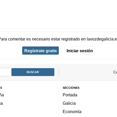
Para comentar es necesario
estar registrado
en
lavozdegalicia.
Regístrate gratis
Iniciar sesión
Ca
ES
SECCIONES
ña
Portada
ña
Galicia
Economía