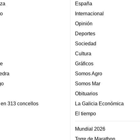
za
España
lo
Internacional
Opinión
Deportes
Sociedad
Cultura
e
Gráficos
edra
Somos Agro
go
Somos Mar
Obituarios
 en 313 concellos
La Galicia Económica
El tiempo
Mundial 2026
Torre de Marathon