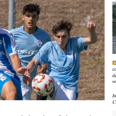
c
d
M
I
C