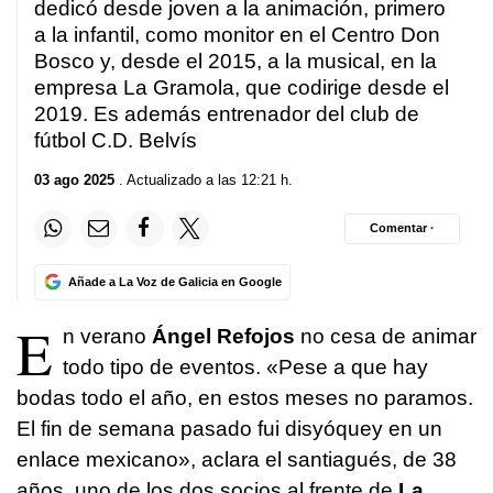
33
dedicó desde joven a la animación, primero
seconds
a la infantil, como monitor en el Centro Don
Bosco y, desde el 2015, a la musical, en la
empresa La Gramola, que codirige desde el
2019. Es además entrenador del club de
fútbol C.D. Belvís
03 ago 2025
. Actualizado a las 12:21 h.
Comentar ·
Añade a La Voz de Galicia en Google
E
n verano
Ángel Refojos
no cesa de animar
todo tipo de eventos. «Pese a que hay
bodas todo el año, en estos meses no paramos.
El fin de semana pasado fui disyóquey en un
enlace mexicano», aclara el santiagués, de 38
años, uno de los dos socios al frente de
La