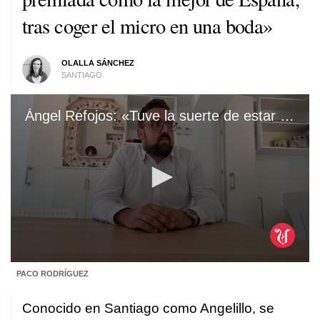
tras coger el micro en una boda»
OLALLA SÁNCHEZ
SANTIAGO
Ángel Refojos: «Tuve la suerte de estar con animación con niños y luego con animación musical»
0
PACO RODRÍGUEZ
seconds
of
3
Conocido en Santiago como Angelillo, se
minutes,