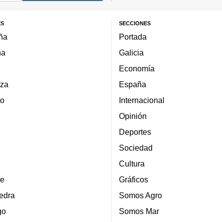
ES
SECCIONES
ña
Portada
ña
Galicia
Economía
za
España
lo
Internacional
Opinión
Deportes
Sociedad
Cultura
e
Gráficos
edra
Somos Agro
go
Somos Mar