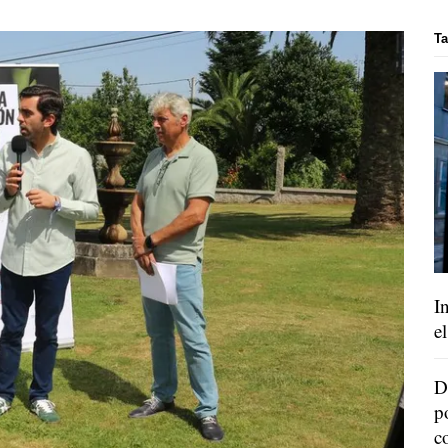
Ta
I
e
D
p
c