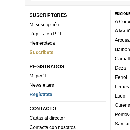
EDICION
SUSCRIPTORES
A Coru
Mi suscripción
A Mari
Réplica en PDF
Arousa
Hemeroteca
Barban
Suscríbete
Carbal
REGISTRADOS
Deza
Mi perfil
Ferrol
Newsletters
Lemos
Regístrate
Lugo
Ourens
CONTACTO
Pontev
Cartas al director
Santia
Contacta con nosotros