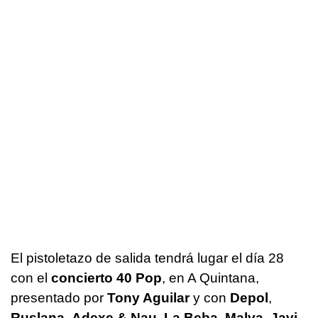
El pistoletazo de salida tendrá lugar el día 28
con el
concierto 40 Pop
, en A Quintana,
presentado por
Tony Aguilar
y con
Depol
,
Ruslana
,
Adexe & Nau
,
La Beba
,
Malva
,
Javi