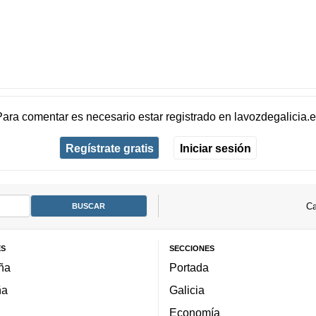
Para comentar es necesario
estar registrado
en
lavozdegalicia.
Regístrate gratis
Iniciar sesión
Ca
ES
SECCIONES
ña
Portada
ña
Galicia
Economía