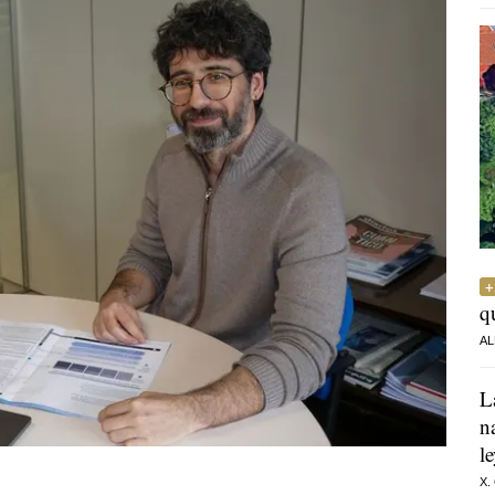
q
AL
L
n
l
X.