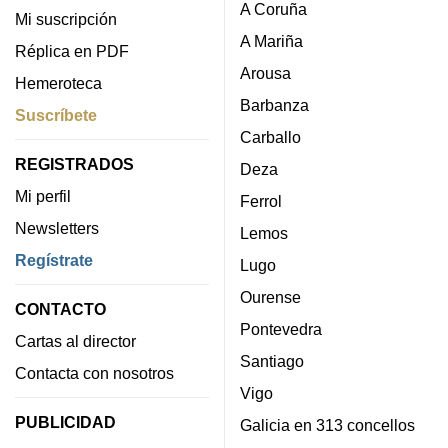
A Coruña
Mi suscripción
A Mariña
Réplica en PDF
Arousa
Hemeroteca
Barbanza
Suscríbete
Carballo
REGISTRADOS
Deza
Mi perfil
Ferrol
Newsletters
Lemos
Regístrate
Lugo
Ourense
CONTACTO
Pontevedra
Cartas al director
Santiago
Contacta con nosotros
Vigo
PUBLICIDAD
Galicia en 313 concellos