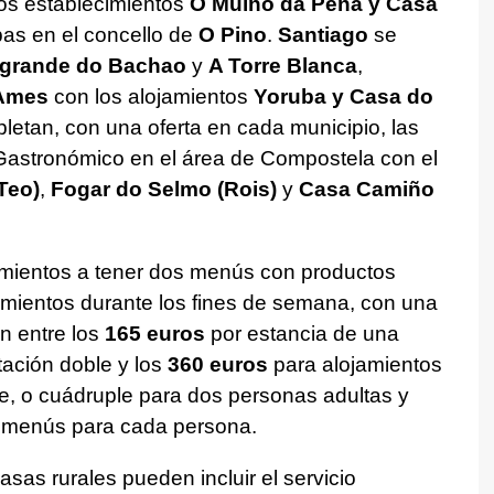
os establecimientos
O Muíño da Pena y Casa
as en el concello de
O Pino
.
Santiago
se
grande do Bachao
y
A Torre Blanca
,
Ames
con los alojamientos
Yoruba y Casa do
letan, con una oferta en cada municipio, las
 Gastronómico en el área de Compostela con el
Teo)
,
Fogar do Selmo (Rois)
y
Casa Camiño
cimientos a tener dos menús con productos
jamientos durante los fines de semana, con una
n entre los
165 euros
por estancia de una
ación doble y los
360 euros
para alojamientos
e, o cuádruple para dos personas adultas y
 menús para cada persona.
asas rurales pueden incluir el servicio