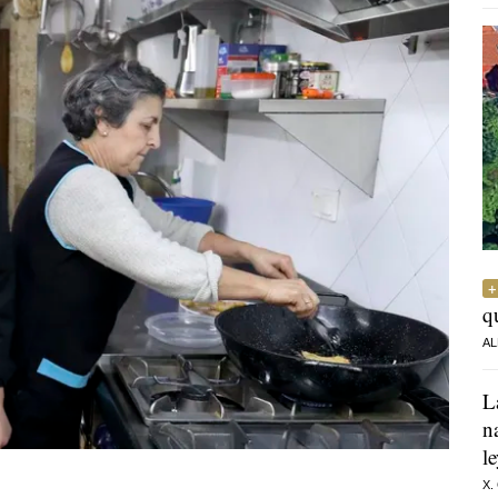
q
AL
L
n
l
X.