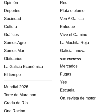
Opinión
Red
Deportes
Plata o plomo
Sociedad
Ven A Galicia
Cultura
Enfoque
Gráficos
Vive el Camino
Somos Agro
La Mochila Roja
Somos Mar
Galicia Innova
Obituarios
SUPLEMENTOS
Mercados
La Galicia Económica
Fugas
El tiempo
Yes
Mundial 2026
Escuela
Torre de Marathon
On, revista de motor
Grada de Río
Opa Racing