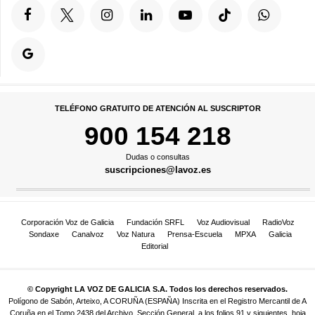
TELÉFONO GRATUITO DE ATENCIÓN AL SUSCRIPTOR
900 154 218
Dudas o consultas
suscripciones@lavoz.es
Corporación Voz de Galicia
Fundación SRFL
Voz Audiovisual
RadioVoz
Sondaxe
Canalvoz
Voz Natura
Prensa-Escuela
MPXA
Galicia
Editorial
© Copyright LA VOZ DE GALICIA S.A. Todos los derechos reservados.
Polígono de Sabón, Arteixo, A CORUÑA (ESPAÑA) Inscrita en el Registro Mercantil de A
Coruña en el Tomo 2438 del Archivo, Sección General, a los folios 91 y siguientes, hoja