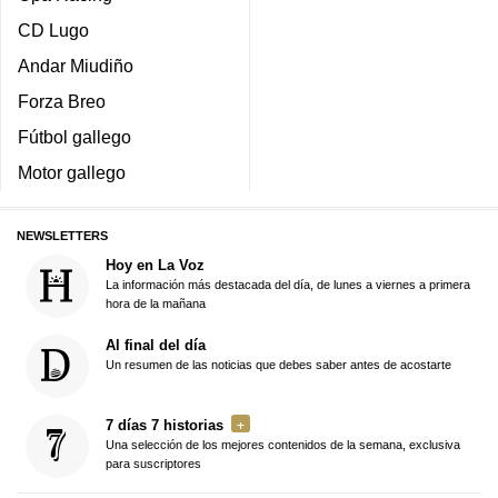
CD Lugo
Andar Miudiño
Forza Breo
Fútbol gallego
Motor gallego
NEWSLETTERS
Hoy en La Voz
La información más destacada del día, de lunes a viernes a primera
hora de la mañana
Al final del día
Un resumen de las noticias que debes saber antes de acostarte
7 días 7 historias
Una selección de los mejores contenidos de la semana, exclusiva
para suscriptores