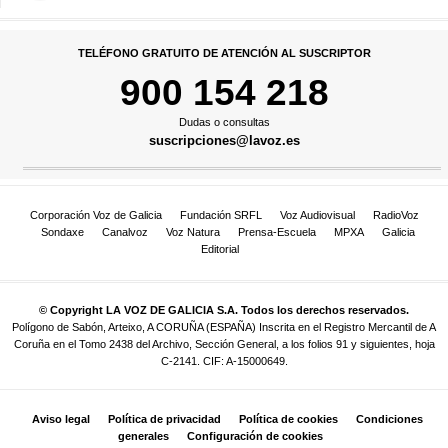
TELÉFONO GRATUITO DE ATENCIÓN AL SUSCRIPTOR
900 154 218
Dudas o consultas
suscripciones@lavoz.es
Corporación Voz de Galicia
Fundación SRFL
Voz Audiovisual
RadioVoz
Sondaxe
Canalvoz
Voz Natura
Prensa-Escuela
MPXA
Galicia
Editorial
© Copyright LA VOZ DE GALICIA S.A. Todos los derechos reservados.
Polígono de Sabón, Arteixo, A CORUÑA (ESPAÑA) Inscrita en el Registro Mercantil de A
Coruña en el Tomo 2438 del Archivo, Sección General, a los folios 91 y siguientes, hoja
C-2141. CIF: A-15000649.
Aviso legal
Política de privacidad
Política de cookies
Condiciones
generales
Configuración de cookies