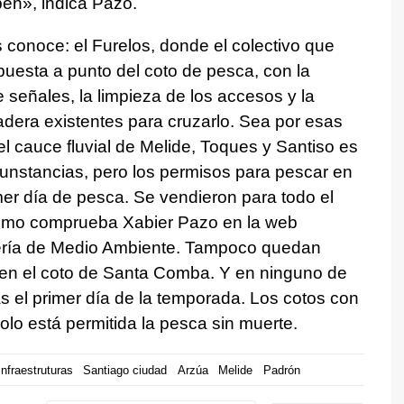
ben»
, indica Pazo.
 conoce: el Furelos, donde el colectivo que
 puesta a punto del coto de pesca, con la
 señales, la limpieza de los accesos y la
dera existentes para cruzarlo. Sea por esas
l cauce fluvial de Melide, Toques y Santiso es
cunstancias, pero los permisos para pescar en
mer día de pesca. Se vendieron para todo el
 como comprueba Xabier Pazo en la web
llería de Medio Ambiente. Tampoco quedan
 en el coto de Santa Comba. Y en ninguno de
as el primer día de la temporada. Los cotos con
o está permitida la pesca sin muerte.
nfraestruturas
Santiago ciudad
Arzúa
Melide
Padrón