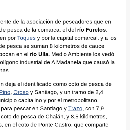
dente de la asociación de pescadores que en
de pesca de la comarca: el del
río Furelos
.
den por
Toques
y por la capital comarcal, y a los
 de pesca se suman 8 kilómetros de cauce
bocan en el
río Ulla
. Medio Ambiente los vedó
polígono industrial de A Madanela que causó la
has.
én deja el identificado como coto de pesca de
Pino
,
Oroso
y Santiago, y un tramo de 2,4
icipio capitalino y por el metropolitano.
 para pescar en Santiago y
Trazo
, con 7,9
 coto de pesca de Chaián, y 8,5 kilómetros,
s, en el coto de Ponte Castro, que comparte