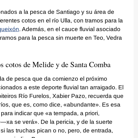
cionados a la pesca de Santiago y su área de
erentes cotos en el río Ulla, con tramos para la
ueixón
. Además, en el cauce fluvial asociado
tramos para la pesca sin muerte en Teo, Vedra
los cotos de Melide y de Santa Comba
da de pesca que da comienzo el próximo
onados a este deporte fluvial tan arraigado. El
iteiros
Río Furelos, Xabier Pazo, recuerda que
 ríos, que es, como dice,
«abundante».
Es esa
 para indicar que
«a tempada, a priori,
e—
xa se verá».
De la pericia, y de la suerte
i las truchas pican o no, pero, de entrada,