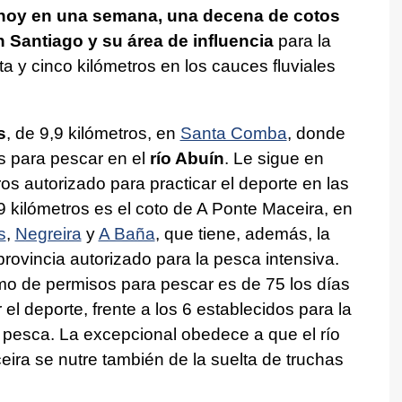
hoy en una semana, una decena de cotos
 Santiago y su área de influencia
para la
 y cinco kilómetros en los cauces fluviales
s
, de 9,9 kilómetros, en
Santa Comba
, donde
s para pescar en el
río Abuín
. Le sigue en
ros autorizado para practicar el deporte en las
9 kilómetros es el coto de A Ponte Maceira, en
s
,
Negreira
y
A Baña
, que tiene, además, la
 provincia autorizado para la pesca intensiva.
mo de permisos para pescar es de 75 los días
 el deporte, frente a los 6 establecidos para la
 pesca. La excepcional obedece a que el río
ira se nutre también de la suelta de truchas