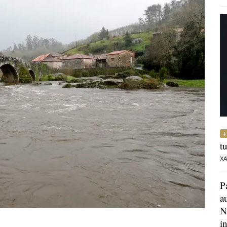
t
XA
P
a
N
i