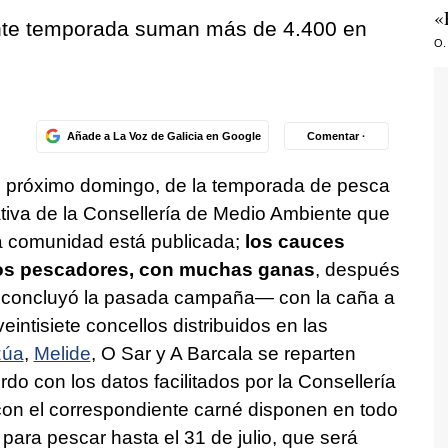
«
ente temporada suman más de 4.400 en
O.
Añade a La Voz de Galicia en Google
Comentar ·
, el próximo domingo, de la temporada de pesca
ativa de la Consellería de Medio Ambiente que
 la comunidad está publicada;
los cauces
y los pescadores, con muchas ganas
, después
concluyó la pasada campaña— con la caña a
eintisiete concellos distribuidos en las
zúa
,
Melide
, O Sar y A Barcala se reparten
do con los datos facilitados por la Consellería
on el correspondiente carné disponen en todo
para pescar hasta el 31 de julio, que será