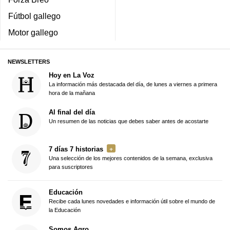
Fútbol gallego
Motor gallego
NEWSLETTERS
Hoy en La Voz
La información más destacada del día, de lunes a viernes a primera
hora de la mañana
Al final del día
Un resumen de las noticias que debes saber antes de acostarte
7 días 7 historias
Una selección de los mejores contenidos de la semana, exclusiva
para suscriptores
Educación
Recibe cada lunes novedades e información útil sobre el mundo de
la Educación
Somos Agro