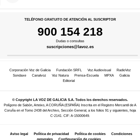
TELÉFONO GRATUITO DE ATENCIÓN AL SUSCRIPTOR
900 154 218
Dudas o consultas
suscripciones@lavoz.es
Corporación Voz de Galicia
Fundación SRFL
Voz Audiovisual
RadioVoz
Sondaxe
Canalvoz
Voz Natura
Prensa-Escuela
MPXA
Galicia
Editorial
© Copyright LA VOZ DE GALICIA S.A. Todos los derechos reservados.
Polígono de Sabón, Arteixo, A CORUÑA (ESPAÑA) Inscrita en el Registro Mercantil de A
Coruña en el Tomo 2438 del Archivo, Sección General, a los folios 91 y siguientes, hoja
C-2141. CIF: A-15000649.
Aviso legal
Política de privacidad
Política de cookies
Condiciones
generales
Configuración de cookies