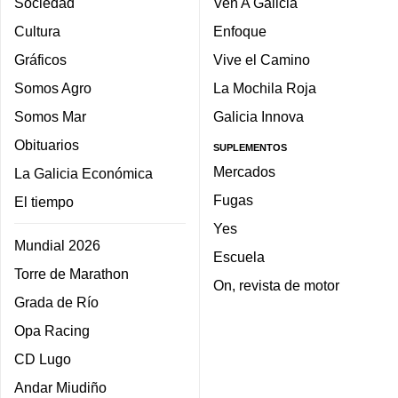
Sociedad
Ven A Galicia
Cultura
Enfoque
Gráficos
Vive el Camino
Somos Agro
La Mochila Roja
Somos Mar
Galicia Innova
Obituarios
SUPLEMENTOS
Mercados
La Galicia Económica
Fugas
El tiempo
Yes
Mundial 2026
Escuela
Torre de Marathon
On, revista de motor
Grada de Río
Opa Racing
CD Lugo
Andar Miudiño