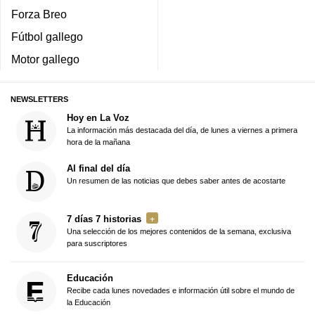
Forza Breo
Fútbol gallego
Motor gallego
NEWSLETTERS
Hoy en La Voz
La información más destacada del día, de lunes a viernes a primera
hora de la mañana
Al final del día
Un resumen de las noticias que debes saber antes de acostarte
7 días 7 historias
Una selección de los mejores contenidos de la semana, exclusiva
para suscriptores
Educación
Recibe cada lunes novedades e información útil sobre el mundo de
la Educación