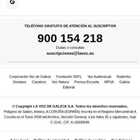
TELÉFONO GRATUITO DE ATENCIÓN AL SUSCRIPTOR
900 154 218
Dudas o consultas
suscripciones@lavoz.es
Corporación Voz de Galicia
Fundación SRFL
Voz Audiovisual
RadioVoz
Sondaxe
Canalvoz
Voz Natura
Prensa-Escuela
MPXA
Galicia
Editorial
© Copyright LA VOZ DE GALICIA S.A. Todos los derechos reservados.
Polígono de Sabón, Arteixo, A CORUÑA (ESPAÑA) Inscrita en el Registro Mercantil de A
Coruña en el Tomo 2438 del Archivo, Sección General, a los folios 91 y siguientes, hoja
C-2141. CIF: A-15000649.