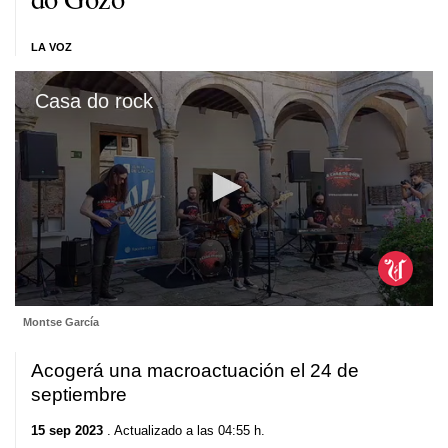
LA VOZ
Casa do rock
0
Montse García
seconds
of
52
Acogerá una macroactuación el 24 de
seconds
septiembre
15 sep 2023
. Actualizado a las 04:55 h.