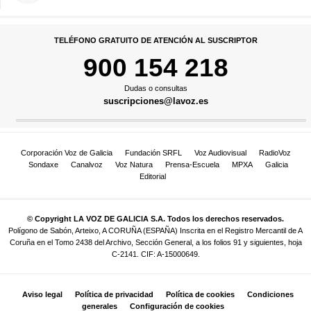
TELÉFONO GRATUITO DE ATENCIÓN AL SUSCRIPTOR
900 154 218
Dudas o consultas
suscripciones@lavoz.es
Corporación Voz de Galicia
Fundación SRFL
Voz Audiovisual
RadioVoz
Sondaxe
Canalvoz
Voz Natura
Prensa-Escuela
MPXA
Galicia
Editorial
© Copyright LA VOZ DE GALICIA S.A. Todos los derechos reservados.
Polígono de Sabón, Arteixo, A CORUÑA (ESPAÑA) Inscrita en el Registro Mercantil de A
Coruña en el Tomo 2438 del Archivo, Sección General, a los folios 91 y siguientes, hoja
C-2141. CIF: A-15000649.
Aviso legal
Política de privacidad
Política de cookies
Condiciones
generales
Configuración de cookies