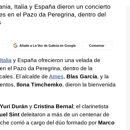
nia, Italia y España dieron un concierto
es en el Pazo da Peregrina, dentro del
s
Añade a La Voz de Galicia en Google
Comentar ·
Italia
y España ofrecieron una velada de
 en el Pazo da Peregrina, dentro de la
ales. El alcalde de
Ames
,
Blas García
, y la
lentos,
Ilona Timchemko
, dieron la bienvenida
Yuri Durán
y
Cristina Bernal
; el clarinetista
el Sint
deleitaron a más de un centenar de
che corrió a cargo del dúo formado por
Marco