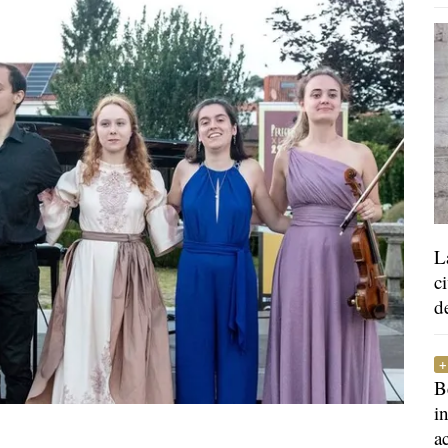
L
c
d
B
i
a