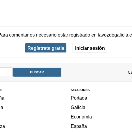
Para comentar es necesario
estar registrado
en
lavozdegalicia.
Regístrate gratis
Iniciar sesión
Ca
ES
SECCIONES
ña
Portada
ña
Galicia
Economía
za
España