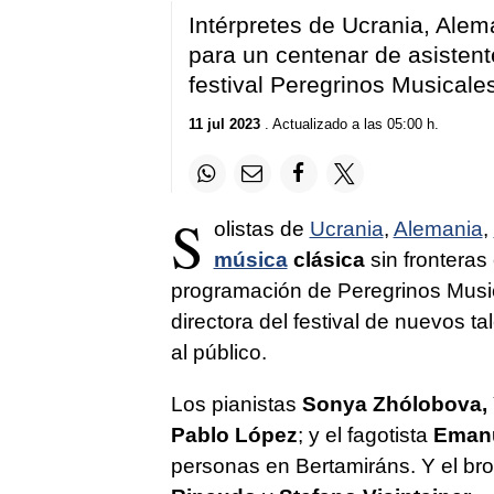
Intérpretes de Ucrania, Alema
para un centenar de asistent
festival Peregrinos Musicale
11 jul 2023
. Actualizado a las 05:00 h.
S
olistas de
Ucrania
,
Alemania
,
música
clásica
sin fronteras
programación de Peregrinos Music
directora del festival de nuevos ta
al público.
Los pianistas
Sonya Zhólobova, 
Pablo López
; y el fagotista
Emanu
personas en Bertamiráns. Y el bro