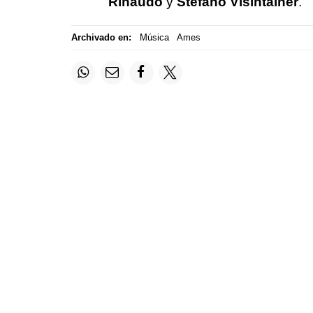
Rinaudo
y
Stefano Visintainer
.
Archivado en:
Música
Ames