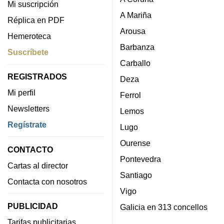
Mi suscripción
A Mariña
Réplica en PDF
Arousa
Hemeroteca
Barbanza
Suscríbete
Carballo
REGISTRADOS
Deza
Mi perfil
Ferrol
Newsletters
Lemos
Regístrate
Lugo
Ourense
CONTACTO
Pontevedra
Cartas al director
Santiago
Contacta con nosotros
Vigo
PUBLICIDAD
Galicia en 313 concellos
Tarifas publicitarias