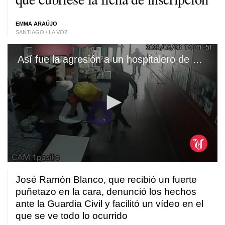
EMMA ARAÚJO
SANTIAGO / LA VOZ
Así fue la agresión a un hospitalero de O Pino
0
seconds
José Ramón Blanco, que recibió un fuerte
of
4
puñetazo en la cara, denunció los hechos
minutes,
ante la Guardia Civil y facilitó un vídeo en el
29
seconds
que se ve todo lo ocurrido