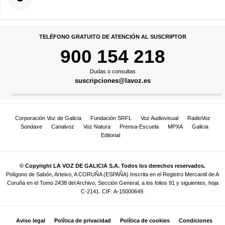
TELÉFONO GRATUITO DE ATENCIÓN AL SUSCRIPTOR
900 154 218
Dudas o consultas
suscripciones@lavoz.es
Corporación Voz de Galicia
Fundación SRFL
Voz Audiovisual
RadioVoz
Sondaxe
Canalvoz
Voz Natura
Prensa-Escuela
MPXA
Galicia
Editorial
© Copyright LA VOZ DE GALICIA S.A. Todos los derechos reservados.
Polígono de Sabón, Arteixo, A CORUÑA (ESPAÑA) Inscrita en el Registro Mercantil de A
Coruña en el Tomo 2438 del Archivo, Sección General, a los folios 91 y siguientes, hoja
C-2141. CIF: A-15000649.
Aviso legal
Política de privacidad
Política de cookies
Condiciones