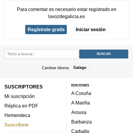
Para comentar es necesario
estar registrado
en
lavozdegalicia.es
Regístrate gratis
Iniciar sesión
Cambiar idioma:
Galego
EDICIONES
SUSCRIPTORES
A Coruña
Mi suscripción
A Mariña
Réplica en PDF
Arousa
Hemeroteca
Barbanza
Suscríbete
Carballo