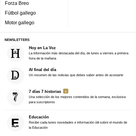
Forza Breo
Fútbol gallego
Motor gallego
NEWSLETTERS
Hoy en La Voz
La información más destacada del día, de lunes a viernes a primera
hora de la mañana
Al final del día
Un resumen de las noticias que debes saber antes de acostarte
7 días 7 historias
Una selección de los mejores contenidos de la semana, exclusiva
para suscriptores
Educación
Recibe cada lunes novedades e información útil sobre el mundo de
la Educación