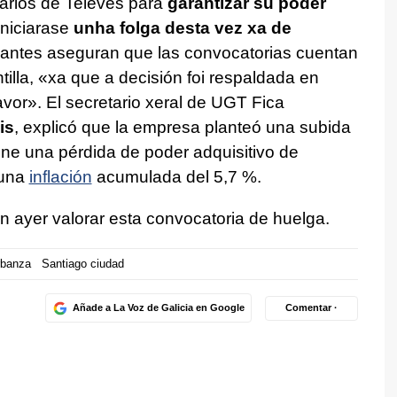
arios de Televés para
garantizar su poder
iniciarase
unha folga desta vez xa de
antes aseguran que las convocatorias cuentan
illa, «
xa que a decisión foi respaldada en
avor
». El secretario xeral de UGT Fica
is
, explicó que la empresa planteó una subida
one una pérdida de poder adquisitivo de
 una
inflación
acumulada del 5,7 %.
 ayer valorar esta convocatoria de huelga.
rbanza
Santiago ciudad
Añade a La Voz de Galicia en Google
Comentar ·