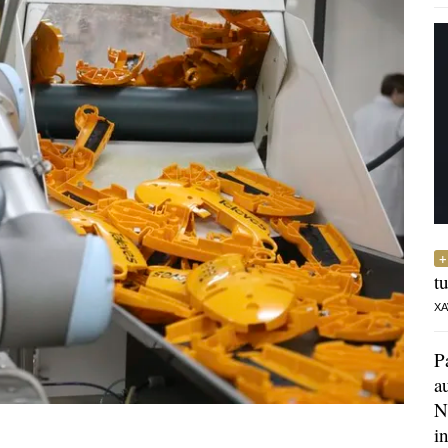
t
XA
P
a
N
i