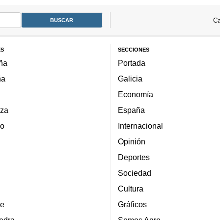
Ca
ES
SECCIONES
ña
Portada
ña
Galicia
Economía
za
España
lo
Internacional
Opinión
Deportes
Sociedad
Cultura
e
Gráficos