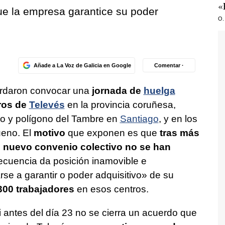
«
ue la empresa garantice su poder
O.
Añade a La Voz de Galicia en Google
Comentar ·
ordaron convocar una
jornada de
huelga
ros de
Televés
en la provincia coruñesa,
ro y polígono del Tambre en
Santiago
, y en los
eno. El
motivo
que exponen es que
tras más
 nuevo convenio colectivo no se han
cuencia da posición inamovible e
se a garantir o poder adquisitivo
» de su
300 trabajadores
en esos centros.
 antes del día 23 no se cierra un acuerdo que