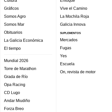
Cultura
Enfoque
Gráficos
Vive el Camino
Somos Agro
La Mochila Roja
Somos Mar
Galicia Innova
Obituarios
SUPLEMENTOS
Mercados
La Galicia Económica
Fugas
El tiempo
Yes
Mundial 2026
Escuela
Torre de Marathon
On, revista de motor
Grada de Río
Opa Racing
CD Lugo
Andar Miudiño
Forza Breo