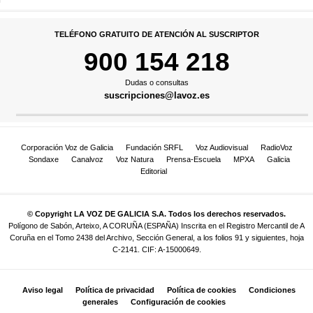
TELÉFONO GRATUITO DE ATENCIÓN AL SUSCRIPTOR
900 154 218
Dudas o consultas
suscripciones@lavoz.es
Corporación Voz de Galicia
Fundación SRFL
Voz Audiovisual
RadioVoz
Sondaxe
Canalvoz
Voz Natura
Prensa-Escuela
MPXA
Galicia
Editorial
© Copyright LA VOZ DE GALICIA S.A. Todos los derechos reservados.
Polígono de Sabón, Arteixo, A CORUÑA (ESPAÑA) Inscrita en el Registro Mercantil de A
Coruña en el Tomo 2438 del Archivo, Sección General, a los folios 91 y siguientes, hoja
C-2141. CIF: A-15000649.
Aviso legal
Política de privacidad
Política de cookies
Condiciones
generales
Configuración de cookies