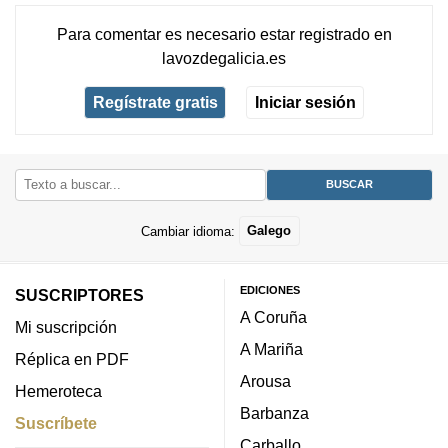
Para comentar es necesario
estar registrado
en
lavozdegalicia.es
Regístrate gratis
Iniciar sesión
Cambiar idioma:
Galego
EDICIONES
SUSCRIPTORES
A Coruña
Mi suscripción
A Mariña
Réplica en PDF
Arousa
Hemeroteca
Barbanza
Suscríbete
Carballo