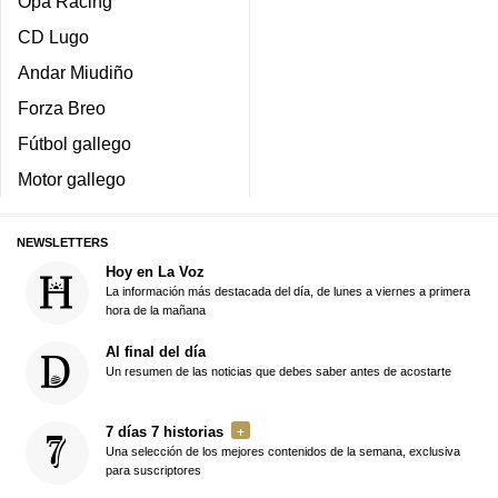
Opa Racing
CD Lugo
Andar Miudiño
Forza Breo
Fútbol gallego
Motor gallego
NEWSLETTERS
Hoy en La Voz
La información más destacada del día, de lunes a viernes a primera
hora de la mañana
Al final del día
Un resumen de las noticias que debes saber antes de acostarte
7 días 7 historias
Una selección de los mejores contenidos de la semana, exclusiva
para suscriptores