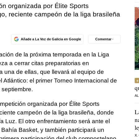
n organizada por Élite Sports
 reciente campeón de la liga brasileña
Añade a La Voz de Galicia en Google
Comentar ·
icación de la próxima temporada en la Liga
a a cerrar citas preparatorias en
 una de ellas, que llevará al equipo de
Atlántico: el primer Torneo Internacional de
q
e septiembre.
AL
mpetición organizada por Élite Sports
L
ente campeón de la liga brasileña, donde
n
fa Luz. El otro enfrentamiento será ante el
l
Bahía Basket, y también participará un
X.
rimera participación del club compostelano,