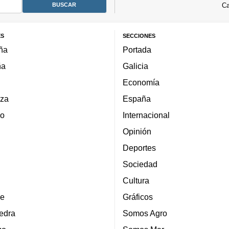
Ca
ES
SECCIONES
ña
Portada
ña
Galicia
Economía
za
España
lo
Internacional
Opinión
Deportes
Sociedad
Cultura
e
Gráficos
edra
Somos Agro