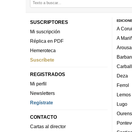
EDICION
SUSCRIPTORES
A Coru
Mi suscripción
A Mari
Réplica en PDF
Arousa
Hemeroteca
Barban
Suscríbete
Carbal
REGISTRADOS
Deza
Mi perfil
Ferrol
Newsletters
Lemos
Regístrate
Lugo
Ourens
CONTACTO
Pontev
Cartas al director