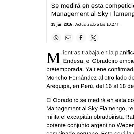
Se medirá en esta competició
Management al Sky Flamengo,
19 jun 2016
. Actualizado a las 10:27 h.
M
ientras trabaja en la planif
Endesa, el Obradoiro empiez
pretemporada. Ya tiene confirmada
Moncho Fernández al otro lado del 
Arequipa, en Perú, del 16 al 18 d
El Obradoiro se medirá en esta co
Management al Sky Flamengo, reci
milita el excapitán obradoirista Ra
potente conjunto argentino Weber 
combinado peruano. Esta será la p