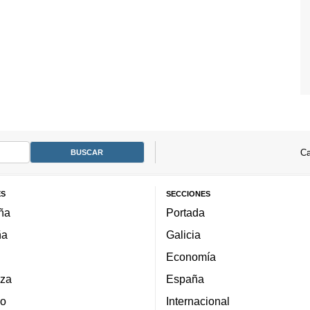
Ca
ES
SECCIONES
ña
Portada
ña
Galicia
Economía
za
España
lo
Internacional