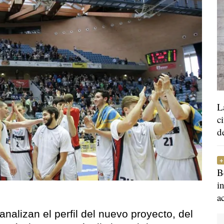
L
c
d
B
i
a
nalizan el perfil del nuevo proyecto, del