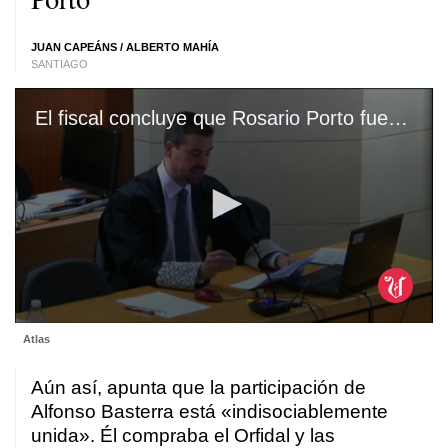
JUAN CAPEÁNS
/
ALBERTO MAHÍA
SANTIAGO
El fiscal concluye que Rosario Porto fue quien asfixió a Asunta
0
Atlas
seconds
of
1
Aún así, apunta que la participación de
minute,
21
Alfonso Basterra está «indisociablemente
seconds
unida». Él compraba el Orfidal y las