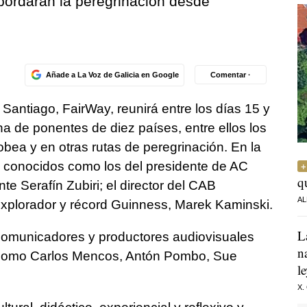
bordarán la peregrinación desde
Añade a La Voz de Galicia en Google
Comentar ·
Santiago, FairWay, reunirá entre los días 15 y
a de ponentes de diez países, entre ellos los
cobea y en otras rutas de peregrinación. En la
 conocidos como los del presidente de AC
q
te Serafín Zubiri; el director del CAB
AL
explorador y récord Guinness, Marek Kaminski.
L
 comunicadores y productores audiovisuales
n
 como Carlos Mencos, Antón Pombo, Sue
l
X.