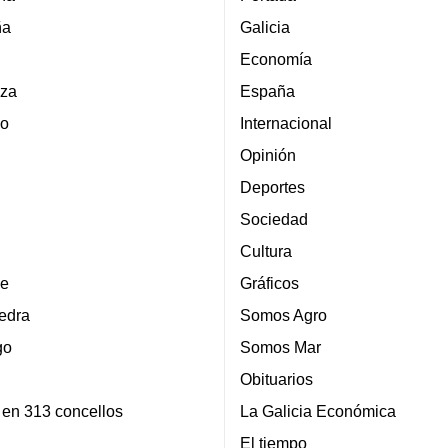
ña
Galicia
Economía
za
España
lo
Internacional
Opinión
Deportes
Sociedad
Cultura
e
Gráficos
edra
Somos Agro
go
Somos Mar
Obituarios
 en 313 concellos
La Galicia Económica
El tiempo