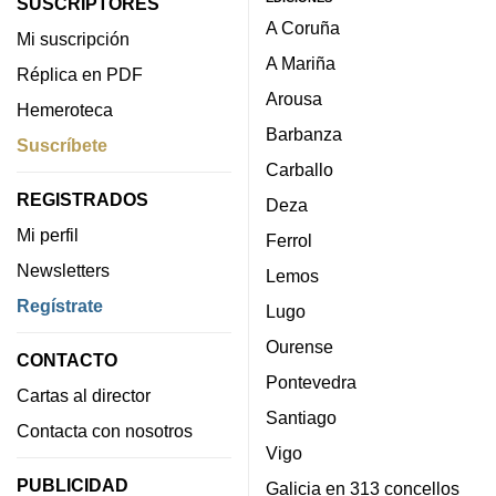
SUSCRIPTORES
A Coruña
Mi suscripción
A Mariña
Réplica en PDF
Arousa
Hemeroteca
Barbanza
Suscríbete
Carballo
REGISTRADOS
Deza
Mi perfil
Ferrol
Newsletters
Lemos
Regístrate
Lugo
Ourense
CONTACTO
Pontevedra
Cartas al director
Santiago
Contacta con nosotros
Vigo
PUBLICIDAD
Galicia en 313 concellos