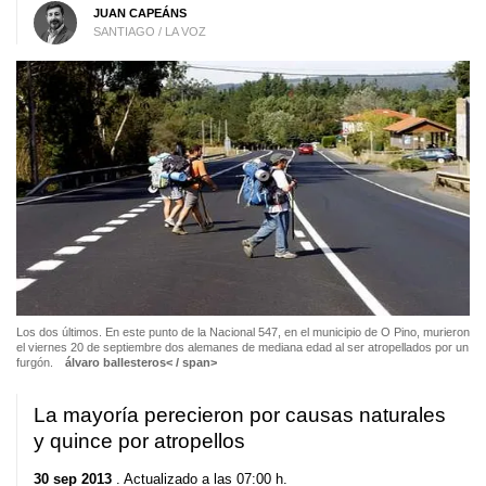
JUAN CAPEÁNS
SANTIAGO / LA VOZ
Los dos últimos
. En este punto de la Nacional 547, en el municipio de O Pino, murieron
el viernes 20 de septiembre dos alemanes de mediana edad al ser atropellados por un
furgón.
álvaro ballesteros< / span>
La mayoría perecieron por causas naturales
y quince por atropellos
30 sep 2013
. Actualizado a las 07:00 h.