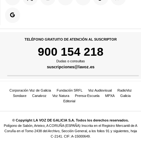
TELÉFONO GRATUITO DE ATENCIÓN AL SUSCRIPTOR
900 154 218
Dudas o consultas
suscripciones@lavoz.es
Corporación Voz de Galicia
Fundación SRFL
Voz Audiovisual
RadioVoz
Sondaxe
Canalvoz
Voz Natura
Prensa-Escuela
MPXA
Galicia
Editorial
© Copyright LA VOZ DE GALICIA S.A. Todos los derechos reservados.
Polígono de Sabón, Arteixo, A CORUÑA (ESPAÑA) Inscrita en el Registro Mercantil de A
Coruña en el Tomo 2438 del Archivo, Sección General, a los folios 91 y siguientes, hoja
C-2141. CIF: A-15000649.