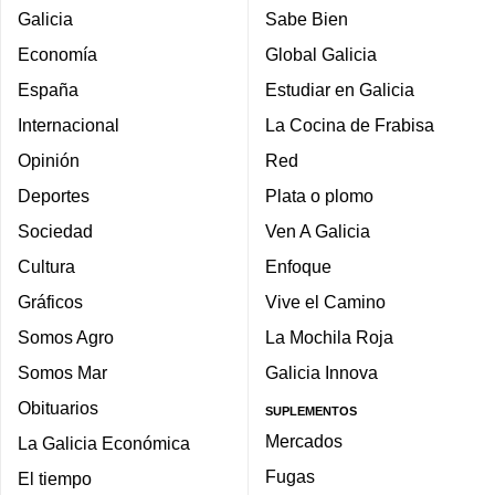
Galicia
Sabe Bien
Economía
Global Galicia
España
Estudiar en Galicia
Internacional
La Cocina de Frabisa
Opinión
Red
Deportes
Plata o plomo
Sociedad
Ven A Galicia
Cultura
Enfoque
Gráficos
Vive el Camino
Somos Agro
La Mochila Roja
Somos Mar
Galicia Innova
Obituarios
SUPLEMENTOS
Mercados
La Galicia Económica
Fugas
El tiempo