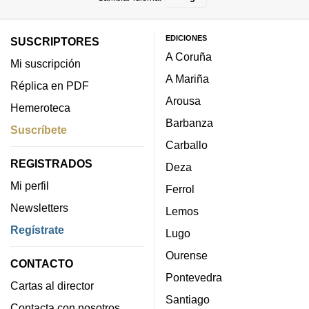
EDICIONES
SUSCRIPTORES
A Coruña
Mi suscripción
A Mariña
Réplica en PDF
Arousa
Hemeroteca
Barbanza
Suscríbete
Carballo
REGISTRADOS
Deza
Mi perfil
Ferrol
Newsletters
Lemos
Regístrate
Lugo
Ourense
CONTACTO
Pontevedra
Cartas al director
Santiago
Contacta con nosotros