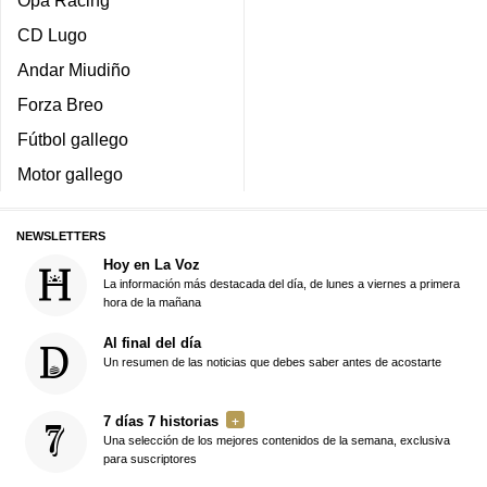
Opa Racing
CD Lugo
Andar Miudiño
Forza Breo
Fútbol gallego
Motor gallego
NEWSLETTERS
Hoy en La Voz
La información más destacada del día, de lunes a viernes a primera
hora de la mañana
Al final del día
Un resumen de las noticias que debes saber antes de acostarte
7 días 7 historias
Una selección de los mejores contenidos de la semana, exclusiva
para suscriptores