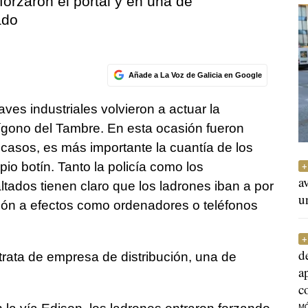
orzaron el portal y en una de
ado
Añade a La Voz de Galicia en Google
aves industriales volvieron a actuar la
ígono del Tambre. En esta ocasión fueron
casos, es más importante la cuantía de los
io botín. Tanto la policía como los
a
tados tienen claro que los ladrones iban a por
u
ción a efectos como ordenadores o teléfonos
d
rata de empresa de distribución, una de
a
c
M