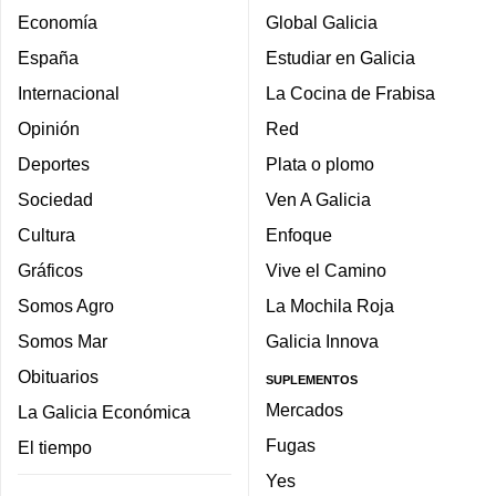
Economía
Global Galicia
España
Estudiar en Galicia
Internacional
La Cocina de Frabisa
Opinión
Red
Deportes
Plata o plomo
Sociedad
Ven A Galicia
Cultura
Enfoque
Gráficos
Vive el Camino
Somos Agro
La Mochila Roja
Somos Mar
Galicia Innova
Obituarios
SUPLEMENTOS
Mercados
La Galicia Económica
Fugas
El tiempo
Yes