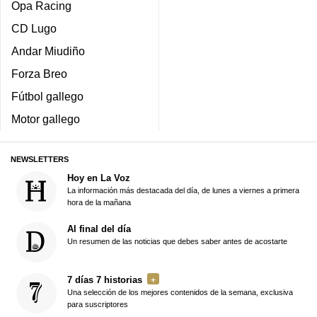
Opa Racing
CD Lugo
Andar Miudiño
Forza Breo
Fútbol gallego
Motor gallego
NEWSLETTERS
Hoy en La Voz
La información más destacada del día, de lunes a viernes a primera
hora de la mañana
Al final del día
Un resumen de las noticias que debes saber antes de acostarte
7 días 7 historias
Una selección de los mejores contenidos de la semana, exclusiva
para suscriptores