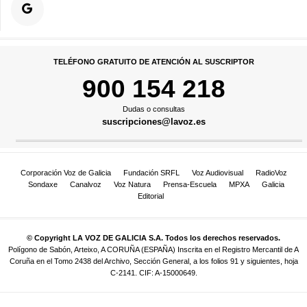
TELÉFONO GRATUITO DE ATENCIÓN AL SUSCRIPTOR
900 154 218
Dudas o consultas
suscripciones@lavoz.es
Corporación Voz de Galicia
Fundación SRFL
Voz Audiovisual
RadioVoz
Sondaxe
Canalvoz
Voz Natura
Prensa-Escuela
MPXA
Galicia
Editorial
© Copyright LA VOZ DE GALICIA S.A. Todos los derechos reservados.
Polígono de Sabón, Arteixo, A CORUÑA (ESPAÑA) Inscrita en el Registro Mercantil de A
Coruña en el Tomo 2438 del Archivo, Sección General, a los folios 91 y siguientes, hoja
C-2141. CIF: A-15000649.