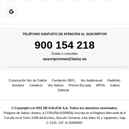
TELÉFONO GRATUITO DE ATENCIÓN AL SUSCRIPTOR
900 154 218
Dudas o consultas
suscripciones@lavoz.es
Corporación Voz de Galicia
Fundación SRFL
Voz Audiovisual
RadioVoz
Sondaxe
Canalvoz
Voz Natura
Prensa-Escuela
MPXA
Galicia
Editorial
© Copyright LA VOZ DE GALICIA S.A. Todos los derechos reservados.
Polígono de Sabón, Arteixo, A CORUÑA (ESPAÑA) Inscrita en el Registro Mercantil de A
Coruña en el Tomo 2438 del Archivo, Sección General, a los folios 91 y siguientes, hoja
C-2141. CIF: A-15000649.