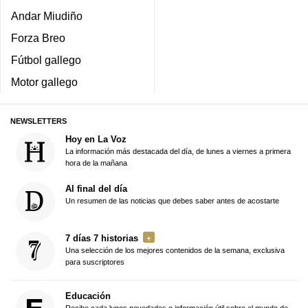
Andar Miudiño
Forza Breo
Fútbol gallego
Motor gallego
NEWSLETTERS
Hoy en La Voz
La información más destacada del día, de lunes a viernes a primera
hora de la mañana
Al final del día
Un resumen de las noticias que debes saber antes de acostarte
7 días 7 historias
Una selección de los mejores contenidos de la semana, exclusiva
para suscriptores
Educación
Recibe cada lunes novedades e información útil sobre el mundo de