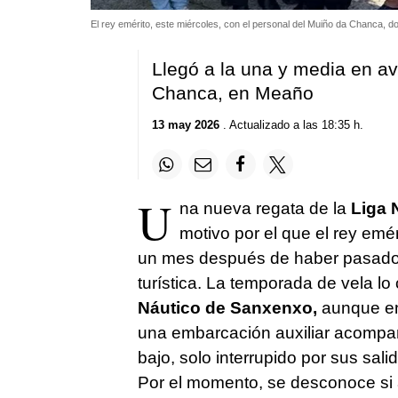
El rey emérito, este miércoles, con el personal del Muiño da Chanca, 
Llegó a la una y media en av
Chanca, en Meaño
13 may 2026
. Actualizado a las 18:35 h.
U
na nueva regata de la
Liga 
motivo por el que el rey em
un mes después de haber pasado s
turística. La temporada de vela l
Náutico de Sanxenxo,
aunque en 
una embarcación auxiliar acompaña
bajo, solo interrupido por sus sali
Por el momento, se desconoce si al