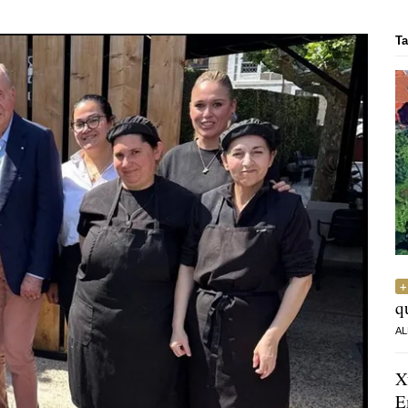
Ta
q
AL
X
E