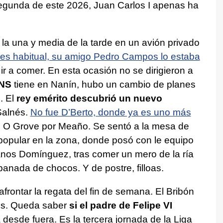
 segunda de este 2026, Juan Carlos I apenas ha
 la una y media de la tarde en un avión privado
es habitual, su amigo Pedro Campos lo estaba
ir a comer. En esta ocasión no se dirigieron a
CNS
tiene en Nanín, hubo un cambio de planes
. El
rey emérito descubrió un nuevo
Salnés.
No fue D’Berto, donde ya es uno más
ó O Grove por Meaño. Se sentó a la mesa de
opular en la zona, donde posó con le equipo
anos Domínguez, tras comer un mero de la ría
mpanada de chocos. Y de postre, filloas.
afrontar la regata del fin de semana. El Bribón
nes. Queda saber
si el padre de Felipe VI
desde fuera. Es la tercera jornada de la Liga