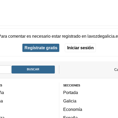
Para comentar es necesario
estar registrado
en
lavozdegalicia.
Regístrate gratis
Iniciar sesión
Ca
ES
SECCIONES
ña
Portada
ña
Galicia
Economía
za
España