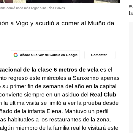
a
donde comió nada más llegar a las Rías Baixas
l
ión a Vigo y acudió a comer al Muiño da
Añade a La Voz de Galicia en Google
Comentar ·
Nacional de la clase 6 metros de vela
es el
érito regresó este miércoles a Sanxenxo apenas
u primer fin de semana del año en la capital
o convierte siempre en un asiduo del
Real Club
la última visita se limitó a ver la prueba desde
do de la infanta Elena. Mantuvo un perfil
das habituales a los restaurantes de la zona.
gún miembro de la familia real lo visitará este