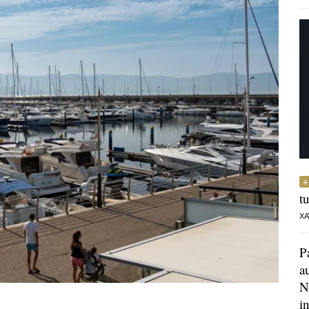
t
XA
P
a
N
i