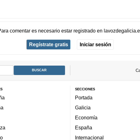
Para comentar es necesario
estar registrado
en
lavozdegalicia.
Regístrate gratis
Iniciar sesión
Ca
ES
SECCIONES
ña
Portada
ña
Galicia
Economía
za
España
lo
Internacional