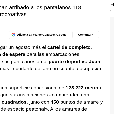
«
han arribado a los pantalanes 118
O.
recreativas
Añade a La Voz de Galicia en Google
Comentar ·
lgar un agosto más el
cartel de completo
,
a de espera
para las embarcaciones
n sus pantalanes en el
puerto deportivo Juan
 más importante del año en cuanto a ocupación
una superficie concesional de
123.222 metros
 que sus instalaciones «comprenden una
s cuadrados
, junto con 450 puntos de amarre y
de espacio peatonal». A los amarres de