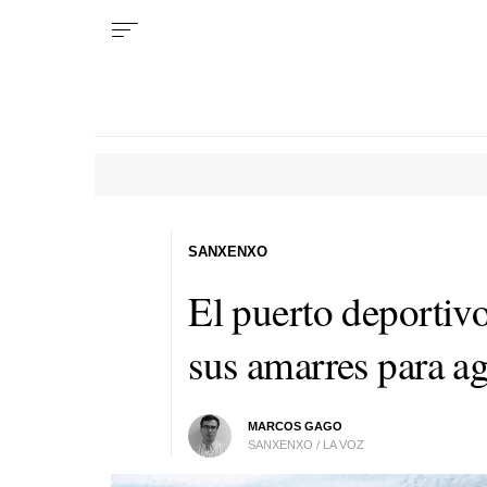
SANXENXO
El puerto deportiv
sus amarres para ago
MARCOS GAGO
SANXENXO / LA VOZ